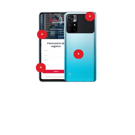
+
+
+
+